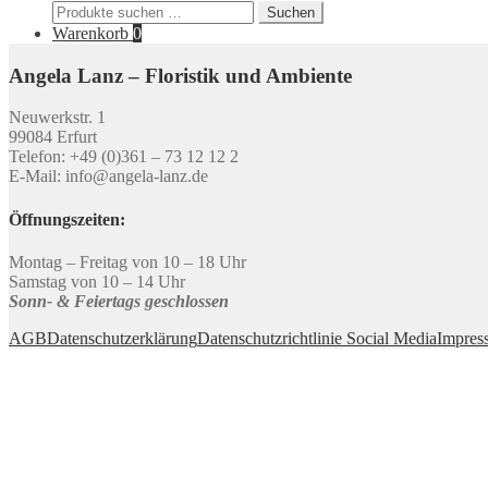
Suchen
Suchen
nach:
Warenkorb
0
Angela Lanz – Floristik und Ambiente
Neuwerkstr. 1
99084 Erfurt
Telefon: +49 (0)361 – 73 12 12 2
E-Mail: info@angela-lanz.de
Öffnungszeiten:
Montag – Freitag von 10 – 18 Uhr
Samstag von 10 – 14 Uhr
Sonn- & Feiertags geschlossen
AGB
Datenschutzerklärung
Datenschutzrichtlinie Social Media
Impres