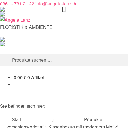
0361 - 731 21 22
info@angela-lanz.de
FLORISTIK & AMBIENTE
Start
Suchen
Suchen
nach:
Shop
0,00
€
0 Artikel
Blumen bestellen
Trauerbestellung
Sie befinden sich hier:
Start
Produkte
verschlagwortet mit „Kissenbezug mit modernem Motiv“