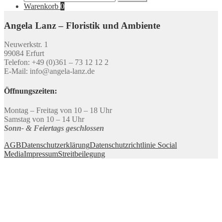
nach:
Warenkorb
0
Angela Lanz – Floristik und Ambiente
Neuwerkstr. 1
99084 Erfurt
Telefon: +49 (0)361 – 73 12 12 2
E-Mail: info@angela-lanz.de
Öffnungszeiten:
Montag – Freitag von 10 – 18 Uhr
Samstag von 10 – 14 Uhr
Sonn- & Feiertags geschlossen
AGB
Datenschutzerklärung
Datenschutzrichtlinie Social
Media
Impressum
Streitbeilegung