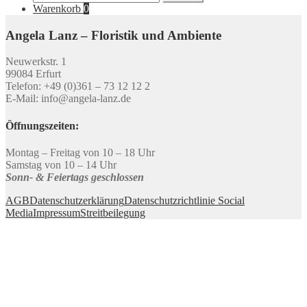
nach:
Warenkorb
0
Angela Lanz – Floristik und Ambiente
Neuwerkstr. 1
99084 Erfurt
Telefon: +49 (0)361 – 73 12 12 2
E-Mail: info@angela-lanz.de
Öffnungszeiten:
Montag – Freitag von 10 – 18 Uhr
Samstag von 10 – 14 Uhr
Sonn- & Feiertags geschlossen
AGB
Datenschutzerklärung
Datenschutzrichtlinie Social
Media
Impressum
Streitbeilegung