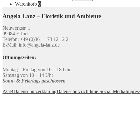
nach:
Warenkorb
0
Angela Lanz – Floristik und Ambiente
Neuwerkstr. 1
99084 Erfurt
Telefon: +49 (0)361 – 73 12 12 2
E-Mail: info@angela-lanz.de
Öffnungszeiten:
Montag – Freitag von 10 – 18 Uhr
Samstag von 10 – 14 Uhr
Sonn- & Feiertags geschlossen
AGB
Datenschutzerklärung
Datenschutzrichtlinie Social Media
Impres