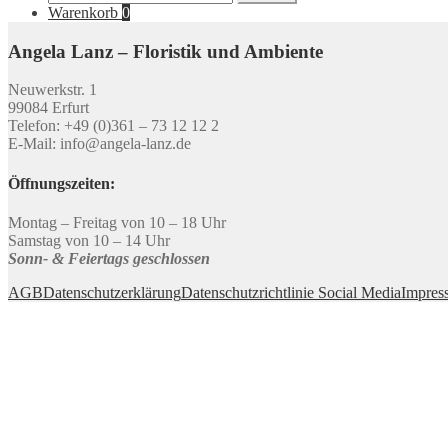
nach:
Warenkorb
0
Angela Lanz – Floristik und Ambiente
Neuwerkstr. 1
99084 Erfurt
Telefon: +49 (0)361 – 73 12 12 2
E-Mail: info@angela-lanz.de
Öffnungszeiten:
Montag – Freitag von 10 – 18 Uhr
Samstag von 10 – 14 Uhr
Sonn- & Feiertags geschlossen
AGB
Datenschutzerklärung
Datenschutzrichtlinie Social Media
Impres