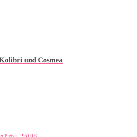
 Kolibri und Cosmea
r Preis ist: 95,00 €.