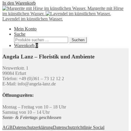
In den Warenkorb
Margerite mit Hirse
im künstlichen Wasser.
Lavendel im künstlichen Wasser.
Mein Konto
Suche
Suchen
Suchen
nach:
Warenkorb
0
Angela Lanz – Floristik und Ambiente
Neuwerkstr. 1
99084 Erfurt
Telefon: +49 (0)361 – 73 12 12 2
E-Mail: info@angela-lanz.de
Öffnungszeiten:
Montag – Freitag von 10 – 18 Uhr
Samstag von 10 – 14 Uhr
Sonn- & Feiertags geschlossen
AGB
Datenschutzerklärung
Datenschutzrichtlinie Social