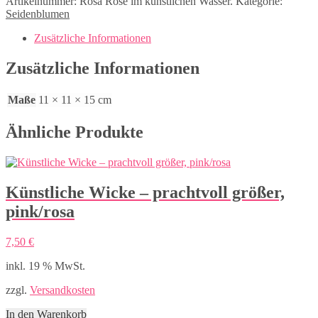
Artikelnummer:
Rosa Rose im künstlichen Wasser.
Kategorie:
im
Seidenblumen
künstlichen
Wasser.
Zusätzliche Informationen
Menge
Zusätzliche Informationen
Maße
11 × 11 × 15 cm
Ähnliche Produkte
Künstliche Wicke – prachtvoll größer,
pink/rosa
7,50
€
inkl. 19 % MwSt.
zzgl.
Versandkosten
In den Warenkorb