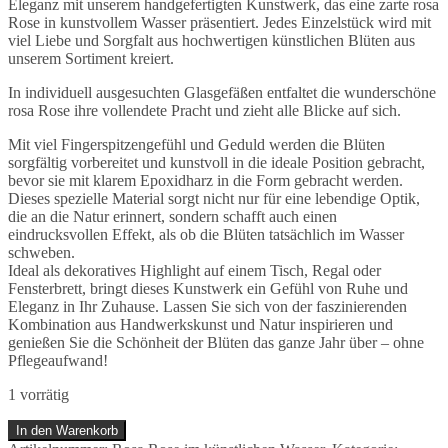
Eleganz mit unserem handgefertigten Kunstwerk, das eine zarte rosa
Rose in kunstvollem Wasser präsentiert. Jedes Einzelstück wird mit
viel Liebe und Sorgfalt aus hochwertigen künstlichen Blüten aus
unserem Sortiment kreiert.
In individuell ausgesuchten Glasgefäßen entfaltet die wunderschöne
rosa Rose ihre vollendete Pracht und zieht alle Blicke auf sich.
Mit viel Fingerspitzengefühl und Geduld werden die Blüten
sorgfältig vorbereitet und kunstvoll in die ideale Position gebracht,
bevor sie mit klarem Epoxidharz in die Form gebracht werden.
Dieses spezielle Material sorgt nicht nur für eine lebendige Optik,
die an die Natur erinnert, sondern schafft auch einen
eindrucksvollen Effekt, als ob die Blüten tatsächlich im Wasser
schweben.
Ideal als dekoratives Highlight auf einem Tisch, Regal oder
Fensterbrett, bringt dieses Kunstwerk ein Gefühl von Ruhe und
Eleganz in Ihr Zuhause. Lassen Sie sich von der faszinierenden
Kombination aus Handwerkskunst und Natur inspirieren und
genießen Sie die Schönheit der Blüten das ganze Jahr über – ohne
Pflegeaufwand!
1 vorrätig
Rosa
In den Warenkorb
Rose