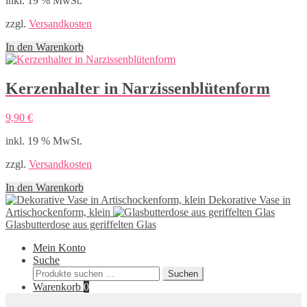
inkl. 19 % MwSt.
zzgl.
Versandkosten
In den Warenkorb
Kerzenhalter in Narzissenblütenform
9,90
€
inkl. 19 % MwSt.
zzgl.
Versandkosten
In den Warenkorb
Dekorative Vase in
Artischockenform, klein
Glasbutterdose aus geriffelten Glas
Mein Konto
Suche
Suchen
Suchen
nach:
Warenkorb
0