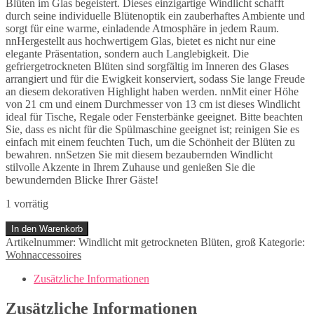
Blüten im Glas begeistert. Dieses einzigartige Windlicht schafft
durch seine individuelle Blütenoptik ein zauberhaftes Ambiente und
sorgt für eine warme, einladende Atmosphäre in jedem Raum.
nnHergestellt aus hochwertigem Glas, bietet es nicht nur eine
elegante Präsentation, sondern auch Langlebigkeit. Die
gefriergetrockneten Blüten sind sorgfältig im Inneren des Glases
arrangiert und für die Ewigkeit konserviert, sodass Sie lange Freude
an diesem dekorativen Highlight haben werden. nnMit einer Höhe
von 21 cm und einem Durchmesser von 13 cm ist dieses Windlicht
ideal für Tische, Regale oder Fensterbänke geeignet. Bitte beachten
Sie, dass es nicht für die Spülmaschine geeignet ist; reinigen Sie es
einfach mit einem feuchten Tuch, um die Schönheit der Blüten zu
bewahren. nnSetzen Sie mit diesem bezaubernden Windlicht
stilvolle Akzente in Ihrem Zuhause und genießen Sie die
bewundernden Blicke Ihrer Gäste!
1 vorrätig
Windlicht
In den Warenkorb
mit
Artikelnummer:
Windlicht mit getrockneten Blüten, groß
Kategorie:
getrockneten
Wohnaccessoires
Blüten,
groß
Zusätzliche Informationen
Menge
Zusätzliche Informationen